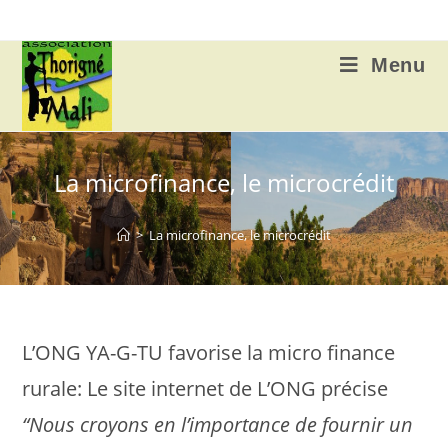
Skip
to
content
Menu
La microfinance, le microcrédit
>
La microfinance, le microcrédit
L’ONG YA-G-TU favorise la micro finance
rurale: Le site internet de L’ONG précise
“Nous croyons en l’importance de fournir un