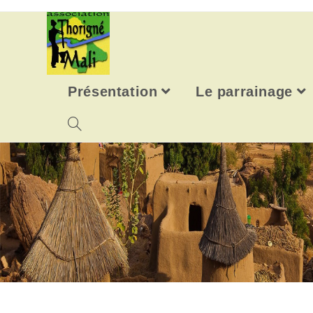
Skip
to
content
Présentation
Le parrainage
Toggle
website
search