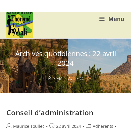
Skip
to
content
Menu
Archives quotidiennes : 22 avril
2024
>
AM
>
Avr
>
22
Conseil d’administration
Auteur/autrice
Publication
Post
Maurice Toullec
22 avril 2024
Adhérents