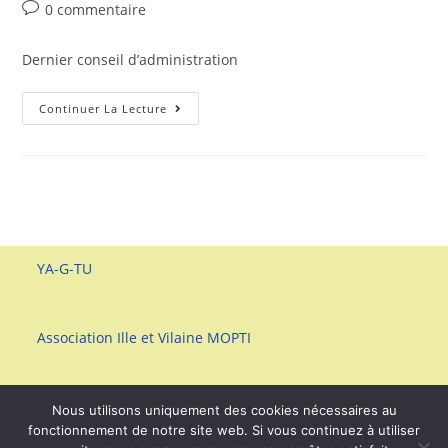
de
publiée :
category:
Commentaires
0 commentaire
la
de
publication :
la
Dernier conseil d’administration
publication :
Conseil
Continuer La Lecture
D’administration
YA-G-TU
Association Ille et Vilaine MOPTI
Nous utilisons uniquement des cookies nécessaires au
fonctionnement de notre site web. Si vous continuez à utiliser